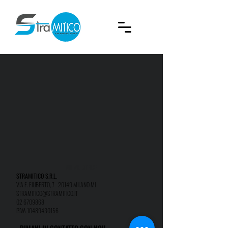
MILAN OFFICE
STRAMITICO S.R.L.
VIA E. FILIBERTO, 7 - 20149 MILANO MI
STRAMITICO@STRAMITICO.IT
02 6709868
P.IVA
10489430156