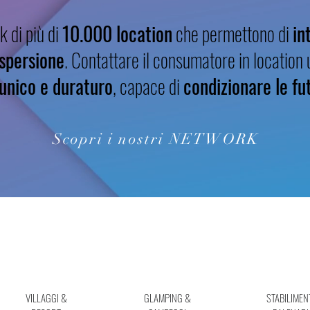
 di più di
10.000 location
che permettono di
in
spersione
. Contattare il consumatore in location
unico e duraturo
, capace di
condizionare le fu
Scopri i nostri NETWORK
VILLAGGI &
GLAMPING &
STABILIMEN