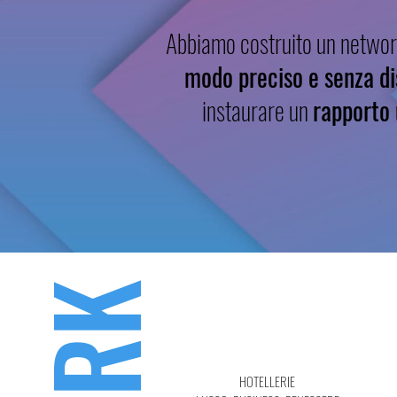
Abbiamo costruito un network
modo preciso e senza di
instaurare un
r
apporto 
HOTELLERIE