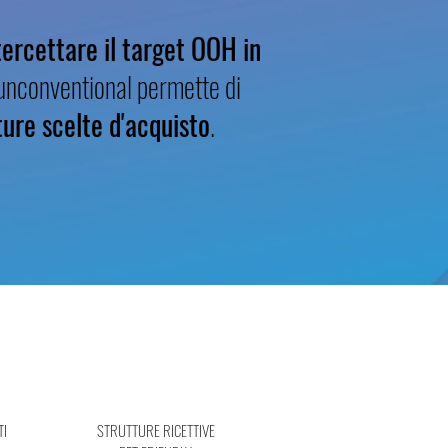
tercettare il target OOH in
 unconventional permette di
ture scelte d'acquisto
.
TI
STRUTTURE RICETTIVE