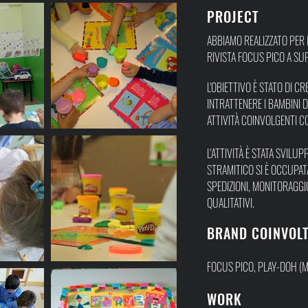
PROJECT
ABBIAMO REALIZZATO P
ER
RIVISTA FOCUS PICO A SU
L'OBIETTIVO È STATO DI C
INTRATTENERE I BAMBINI D
ATTIVITÀ COINVOLGENTI C
L'ATTIVITÀ È STATA SVIL
STRAMITICO SI È OCCUPATA
SPEDIZIONI, MONITORAGGIO
QUALITATIVI.
BRAND COINVOLT
FOCUS PICO, PLAY-DOH (M
WORK