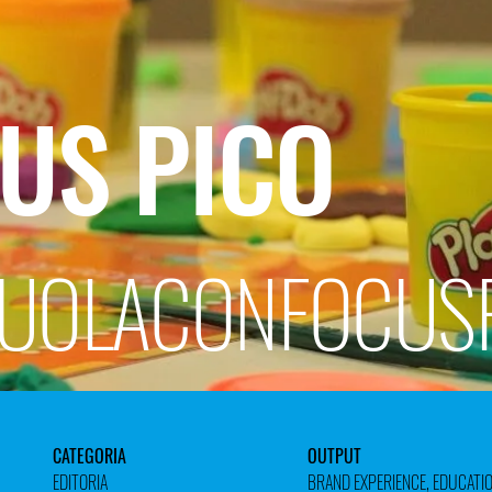
US PICO
UOLACONFOCUS
CATEGORIA
OUTPUT
EDITORIA
BRAND EXPERIENCE
, EDUCATI