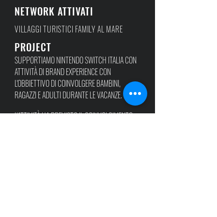
NETWORK ATTIVATI
VILLAGGI TURISTICI FAMILY AL MARE
PROJECT
SUPPORTIAMO NINTENDO SWITCH ITALIA CON
ATTIVITÀ DI BRAND EXPERIENCE CON
L'OBBIETTIVO
DI COINVOLGERE BAMBINI,
RAGAZZI E ADULTI DURANTE LE VACANZE.
L'ATTIVITÀ HA PREVISTO IL COINVOLGIMENTO
DELLE MAGGIORI INSEGNE DEL TURISMO FAMILY
IN ITALIA, ATTRAVERSO L'ORGANIZZAZIONE DI
MOMENTI DI INTRATTENIMENTO CROSS TARGET
E L'ORGANIZZAZIONE DI TORNEI E PREMIAZIONI.
L'ATTIVITÀ È STATA INTERAMENTE GESTITA DA
STRAMITICO CHE SI È OCCUPATA DI:
RECRUITING DELLE LOCATION, CREAZIONE DEI
MATERIALI DI COMUNICAZIONE, MONITORAGGIO