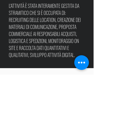
L'ATTIVITÀ È STATA INTERAMENTE GESTITA DA
STRAMITICO CHE SI È OCCUPATA DI:
RECRUITING DELLE LOCATION, CREAZIONE DEI
MATERIALI DI COMUNICAZIONE, PROPOSTA
COMMERCIALE AI RESPONSABILI ACQUISTI,
LOGISTICA E SPEDIZIONI, MONITORAGGIO ON
SITE E RACCOLTA DATI QUANTITATIVI E
QUALITATIVI, SVILUPPO ATTIVITÀ DIGITAL.
PR
PER FAVORIRE L'INSERIMENTO DEL PRODOTTO NELLE
LINEE DEL BAR, CI SIAMO OCCUPATI DI VEICOLARE DEI
KIT
PR
COMPRENDENTI 1 BOTTIGLIA, DEI MATERIALI
INFORMATIVI E UN INVITO AL MUSEO.